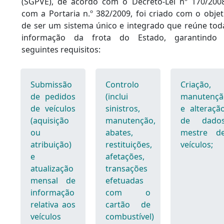
(SGPVE), de acordo com o Decreto-Lei nº 170/200
com a Portaria n.º 382/2009, foi criado com o objet
de ser um sistema único e integrado que reúne tod
informação da frota do Estado, garantindo
seguintes requisitos:
Submissão
Controlo
Criação,
de pedidos
(inclui
manutençã
de veículos
sinistros,
e alteraçã
(aquisição
manutenção,
de dado
ou
abates,
mestre d
atribuição)
restituições,
veículos;
e
afetações,
atualização
transações
mensal de
efetuadas
informação
com o
relativa aos
cartão de
veículos
combustível)