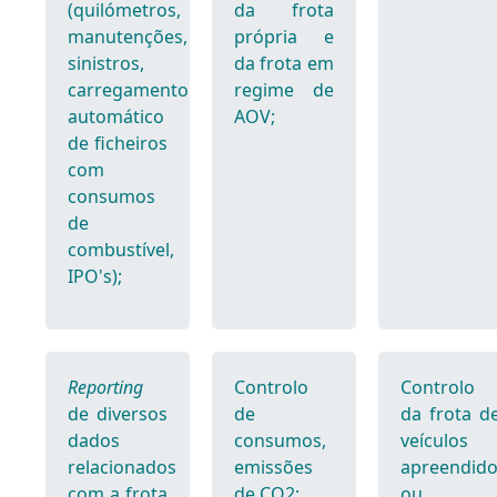
(quilómetros,
da frota
manutenções,
própria e
sinistros,
da frota em
carregamento
regime de
automático
AOV;
de ficheiros
com
consumos
de
combustível,
IPO's);
Reporting
Controlo
Controlo
de diversos
de
da frota d
dados
consumos,
veículos
relacionados
emissões
apreendid
com a frota
de CO2;
ou